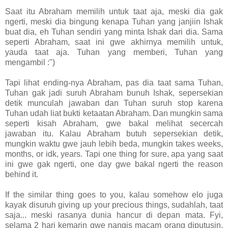
Saat itu Abraham memilih untuk taat aja, meski dia gak
ngerti, meski dia bingung kenapa Tuhan yang janjiin Ishak
buat dia, eh Tuhan sendiri yang minta Ishak dari dia. Sama
seperti Abraham, saat ini gwe akhirnya memilih untuk,
yauda taat aja. Tuhan yang memberi, Tuhan yang
mengambil :")
Tapi lihat ending-nya Abraham, pas dia taat sama Tuhan,
Tuhan gak jadi suruh Abraham bunuh Ishak, sepersekian
detik munculah jawaban dan Tuhan suruh stop karena
Tuhan udah liat bukti ketaatan Abraham. Dan mungkin sama
seperti kisah Abraham, gwe bakal melihat secercah
jawaban itu. Kalau Abraham butuh sepersekian detik,
mungkin waktu gwe jauh lebih beda, mungkin takes weeks,
months, or idk, years. Tapi one thing for sure, apa yang saat
ini gwe gak ngerti, one day gwe bakal ngerti the reason
behind it.
If the similar thing goes to you, kalau somehow elo juga
kayak disuruh giving up your precious things, sudahlah, taat
saja... meski rasanya dunia hancur di depan mata. Fyi,
selama 2 hari kemarin gwe nangis macam orang diputusin,