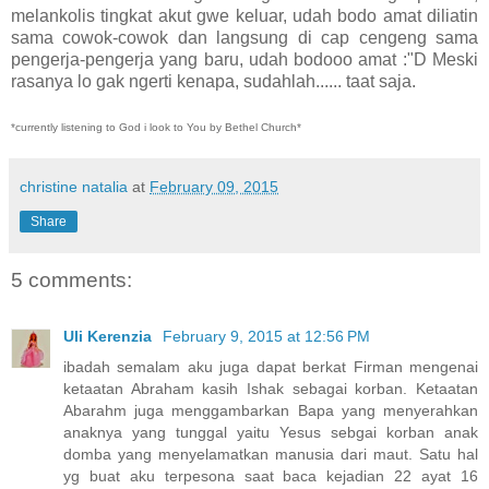
melankolis tingkat akut gwe keluar, udah bodo amat diliatin
sama cowok-cowok dan langsung di cap cengeng sama
pengerja-pengerja yang baru, udah bodooo amat :"D Meski
rasanya lo gak ngerti kenapa, sudahlah...... taat saja.
*currently listening to God i look to You by Bethel Church*
christine natalia
at
February 09, 2015
Share
5 comments:
Uli Kerenzia
February 9, 2015 at 12:56 PM
ibadah semalam aku juga dapat berkat Firman mengenai
ketaatan Abraham kasih Ishak sebagai korban. Ketaatan
Abarahm juga menggambarkan Bapa yang menyerahkan
anaknya yang tunggal yaitu Yesus sebgai korban anak
domba yang menyelamatkan manusia dari maut. Satu hal
yg buat aku terpesona saat baca kejadian 22 ayat 16