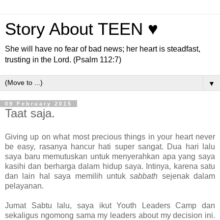
Story About TEEN ♥
She will have no fear of bad news; her heart is steadfast,
trusting in the Lord. (Psalm 112:7)
▼
09 February 2015
Taat saja.
Giving up on what most precious things in your heart never
be easy, rasanya hancur hati super sangat. Dua hari lalu
saya baru memutuskan untuk menyerahkan apa yang saya
kasihi dan berharga dalam hidup saya. Intinya, karena satu
dan lain hal saya memilih untuk
sabbath
sejenak dalam
pelayanan.
Jumat Sabtu lalu, saya ikut Youth Leaders Camp dan
sekaligus ngomong sama my leaders about my decision ini.