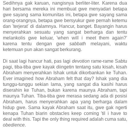
Sedihnya gak karuan, nangisnya berliter-liter. Karena dua
hari bersama mereka ini membuat gwe menyadari betapa
gwe sayang sama komunitas ini, betapa gwe sayang sama
orang-orangnya, betapa gwe bersyukur gwe pernah ketemu
dan 'terjerat' di dalamnya. Hancur, banget. Bayangin harus
menyerahkan sesuatu yang sangat berharga dan tentu
melankolis gwe keluar, 'when will i meet them again?'
karena tentu dengan gwe
sabbath
melayani, waktu
ketemuan pun akan sangat berkurang.
Di saat lagi hancur hati, pas lagi
devotion
rame-rame Sabtu
pagi, tiba-tiba gwe kayak diingetin tentang satu kisah, kisah
Abraham menyerahkan Ishak untuk dikorbankan ke Tuhan.
Ever imagined how Abraham felt that day? Ishak yang dia
tunggu-tunggu sekian lama, yang sangat dia kasihi harus
diserahin ke Tuhan, bukan karena maunya Abraham, tapi
maunya Tuhan. Tiba-tiba gwe merasa sedang ada di posisi
Abraham, harus menyerahkan apa yang berharga dalam
hidup gwe. Sama kayak Abraham saat itu, gwe gak ngerti
kenapa Tuhan biarin obstacles keep coming 'til i have to
deal with this. Tapi the only thing required adalah cuma satu,
obedience
.