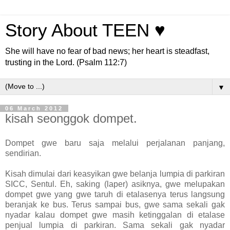
Story About TEEN ♥
She will have no fear of bad news; her heart is steadfast,
trusting in the Lord. (Psalm 112:7)
▼
06 March 2012
kisah seonggok dompet.
Dompet gwe baru saja melalui perjalanan panjang,
sendirian.
Kisah dimulai dari keasyikan gwe belanja lumpia di parkiran
SICC, Sentul. Eh, saking (laper) asiknya, gwe melupakan
dompet gwe yang gwe taruh di etalasenya terus langsung
beranjak ke bus. Terus sampai bus, gwe sama sekali gak
nyadar kalau dompet gwe masih ketinggalan di etalase
penjual lumpia di parkiran. Sama sekali gak nyadar