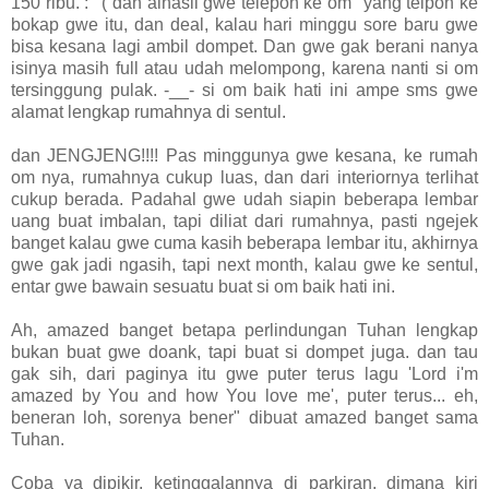
150 ribu. :""( dan alhasil gwe telepon ke om" yang telpon ke
bokap gwe itu, dan deal, kalau hari minggu sore baru gwe
bisa kesana lagi ambil dompet. Dan gwe gak berani nanya
isinya masih full atau udah melompong, karena nanti si om
tersinggung pulak. -__- si om baik hati ini ampe sms gwe
alamat lengkap rumahnya di sentul.
dan JENGJENG!!!! Pas minggunya gwe kesana, ke rumah
om nya, rumahnya cukup luas, dan dari interiornya terlihat
cukup berada. Padahal gwe udah siapin beberapa lembar
uang buat imbalan, tapi diliat dari rumahnya, pasti ngejek
banget kalau gwe cuma kasih beberapa lembar itu, akhirnya
gwe gak jadi ngasih, tapi next month, kalau gwe ke sentul,
entar gwe bawain sesuatu buat si om baik hati ini.
Ah, amazed banget betapa perlindungan Tuhan lengkap
bukan buat gwe doank, tapi buat si dompet juga. dan tau
gak sih, dari paginya itu gwe puter terus lagu 'Lord i'm
amazed by You and how You love me', puter terus... eh,
beneran loh, sorenya bener" dibuat amazed banget sama
Tuhan.
Coba ya dipikir, ketinggalannya di parkiran, dimana kiri