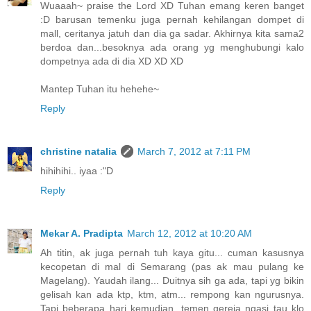
Wuaaah~ praise the Lord XD Tuhan emang keren banget
:D barusan temenku juga pernah kehilangan dompet di
mall, ceritanya jatuh dan dia ga sadar. Akhirnya kita sama2
berdoa dan...besoknya ada orang yg menghubungi kalo
dompetnya ada di dia XD XD XD
Mantep Tuhan itu hehehe~
Reply
christine natalia
March 7, 2012 at 7:11 PM
hihihihi.. iyaa :"D
Reply
Mekar A. Pradipta
March 12, 2012 at 10:20 AM
Ah titin, ak juga pernah tuh kaya gitu... cuman kasusnya
kecopetan di mal di Semarang (pas ak mau pulang ke
Magelang). Yaudah ilang... Duitnya sih ga ada, tapi yg bikin
gelisah kan ada ktp, ktm, atm... rempong kan ngurusnya.
Tapi beberapa hari kemudian, temen gereja ngasi tau klo