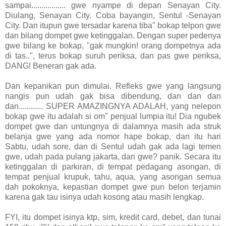
sampai................. gwe nyampe di depan Senayan City.
Diulang, Senayan City. Coba bayangin, Sentul -Senayan
City. Dan itupun gwe tersadar karena tiba" bokap telpon gwe
dan bilang dompet gwe ketinggalan. Dengan super pedenya
gwe bilang ke bokap, "gak mungkin! orang dompetnya ada
di tas..", terus bokap suruh periksa, dan pas gwe periksa,
DANG! Beneran gak ada.
Dan kepanikan pun dimulai. Refleks gwe yang langsung
nangis pun udah gak bisa dibendung, dan dan dan
dan............ SUPER AMAZINGNYA ADALAH, yang nelepon
bokap gwe itu adalah si om" penjual lumpia itu! Dia ngubek
dompet gwe dan untungnya di dalamnya masih ada struk
belanja gwe yang ada nomor hape bokap, dan itu hari
Sabtu, udah sore, dan di Sentul udah gak ada lagi temen
gwe, udah pada pulang jakarta, dan gwe? panik. Secara itu
ketinggalan di parkiran, di tempat pedagang asongan, di
tempat penjual krupuk, tahu, aqua, yang asongan semua
dah pokoknya, kepastian dompet gwe pun belon terjamin
karena gak tau isinya udah kosong atau masih lengkap.
FYI, itu dompet isinya ktp, sim, kredit card, debet, dan tunai