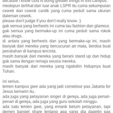
because i know God is doing greater things in this campus.
meskipun terlihat dari luar anak LSPR itu cuma sekumpulan
cewek dan cowok cantik yang cuma peduli sama ukuran
daleman cewek.
please don't judge if you don't really know. :)
gak semua yang berheels ini cuma tau fashion dan glamour.
gak semua yang bermake-up ini cuma peduli sama rokok
atau drugs.
di antara yang berheels dan yang bermake-up ini, masih
banyak dari mereka yang bercucuran air mata, berdoa buat
perubahan di kampus tercinta.
masih banyak dari mereka yang berani stand up dan hidup
gak sama dengan remaja seusia mereka.
masih banyak dari mereka yang ngabdiin hidupnya buat
Tuhan.
ini serius.
temen kampus gwe ada yang jadi conselour pas Jakarta for
Jesus kemarin itu.
ada juga yang pelayanan singer di gereja, ada juga penari-
penari di gereja, ada juga yang guru sekolah minggu.
ada satu temen gwe, yang emank belum pelayanan, tapi
demen banget share tentang apa yang dia dapetin pas