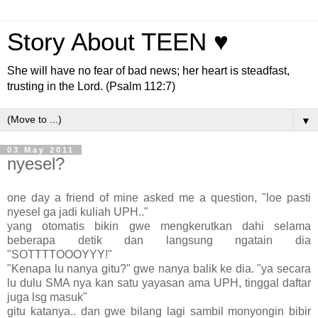
Story About TEEN ♥
She will have no fear of bad news; her heart is steadfast,
trusting in the Lord. (Psalm 112:7)
▼
03 May 2011
nyesel?
one day a friend of mine asked me a question, "loe pasti
nyesel ga jadi kuliah UPH.."
yang otomatis bikin gwe mengkerutkan dahi selama
beberapa detik dan langsung ngatain dia
"SOTTTTOOOYYY!"
"Kenapa lu nanya gitu?" gwe nanya balik ke dia. "ya secara
lu dulu SMA nya kan satu yayasan ama UPH, tinggal daftar
juga lsg masuk"
gitu katanya.. dan gwe bilang lagi sambil monyongin bibir