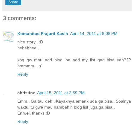
Share
3 comments:
Komunitas Prajurit Kasih
April 14, 2011 at 8:08 PM
nice story.. :D
hehehhee..
koq gw mau add blog loe add my list gaq bisa yah???
hmmmm .. :(
Reply
christine
April 15, 2011 at 2:59 PM
Emm.. Ga tau deh.. Kayaknya emank uda ga bisa.. Soalnya
waktu itu gwe mau nambahin blog list juga ga bisa..
Eniwei, thanks :D
Reply