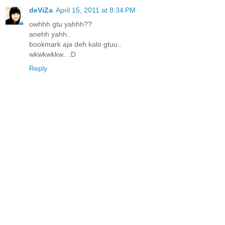
deViZa
April 15, 2011 at 8:34 PM
owhhh gtu yahhh??
anehh yahh..
bookmark aja deh kalo gtuu..
wkwkwkkw.. :D
Reply