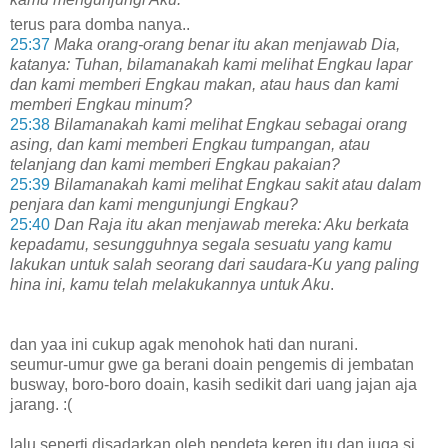
terus para domba nanya..
25:37
Maka orang-orang benar itu akan menjawab Dia,
katanya: Tuhan, bilamanakah kami melihat Engkau lapar
dan kami memberi Engkau makan, atau haus dan kami
memberi Engkau minum?
25:38
Bilamanakah kami melihat Engkau sebagai orang
asing, dan
kami memberi Engkau tumpangan, atau
telanjang dan kami memberi Engkau pakaian?
25:39
Bilamanakah kami melihat Engkau sakit atau dalam
penjara dan kami mengunjungi Engkau?
25:40
Dan Raja itu akan menjawab mereka: Aku berka
ta
kepadamu, sesungguhnya segala sesuatu yang kamu
lakukan untuk salah seorang dari saudara-Ku yang paling
hina ini, kamu telah melakukannya untuk Aku
.
dan yaa ini cukup agak menohok hati dan nurani.
seumur-umur gwe ga berani doain pengemis di jembatan
busway, boro-boro doain, kasih sedikit dari uang jajan aja
jarang. :(
lalu seperti disadarkan oleh pendeta keren itu dan juga si