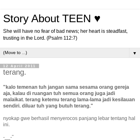
Story About TEEN ♥
She will have no fear of bad news; her heart is steadfast,
trusting in the Lord. (Psalm 112:7)
▼
12 April 2011
terang.
"kalo temenan tuh jangan sama sesama orang gereja
aja, kalau di ruangan tuh semua orang juga jadi
malaikat. terang ketemu terang lama-lama jadi kesilauan
sendiri. diluar tuh yang butuh terang."
nyokap gwe berhasil menyerocos panjang lebar tentang hal
ini.
-__-"