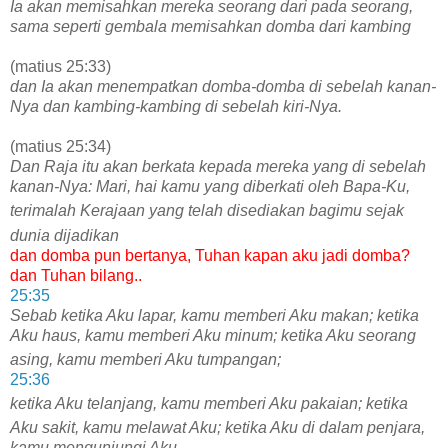
Ia ak
an memisahkan
mereka seorang dari pada seorang,
sama seperti gembala memisahkan domba dari kambing
(matius 25:33)
dan Ia akan menempatkan domba-domba di sebelah kanan-
Nya dan kambing-kambing di sebelah kiri-Nya.
(matius 25:34)
Dan Raja itu akan berkata kepada mereka yang di sebelah
kanan-Nya: Mari, hai kamu yang diberkati oleh Bapa-Ku,
terimalah Kerajaan
yang telah disediakan bagimu sejak
dunia
dijadikan
dan domba pun bertanya, Tuhan kapan aku jadi domba?
dan Tuhan bilang..
25:35
Sebab ketika Aku lapar, kamu memberi Aku makan; ketika
Ak
u haus, kamu memberi Aku minum; ketika Aku seorang
asing, kamu memberi Aku tumpangan;
25:36
ketika Aku telanjang, kamu memberi Aku pakaian;
ketika
Aku sakit, kamu melawat Aku;
ketika Aku di dalam penjara,
kamu mengunjungi Aku.