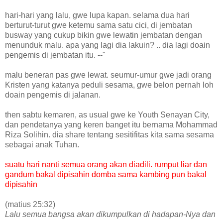
hari-hari yang lalu, gwe lupa kapan. selama dua hari
berturut-turut gwe ketemu sama satu cici, di jembatan
busway yang cukup bikin gwe lewatin jembatan dengan
menunduk malu. apa yang lagi dia lakuin? .. dia lagi doain
pengemis di jembatan itu. --"
malu beneran pas gwe lewat. seumur-umur gwe jadi orang
Kristen yang katanya peduli sesama, gwe belon pernah loh
doain pengemis di jalanan.
then sabtu kemaren, as usual gwe ke Youth Senayan City,
dan pendetanya yang keren banget itu bernam
a Mohammad
Riza Solihin. dia share tentang sesitifitas kita sama sesama
sebagai anak Tuhan.
suatu hari nanti semua orang akan diadili.
rumput liar dan
gandum bakal dipisahin
domba sama kambing pun bakal
dipisahin
(matius 25:32)
Lalu semua bangsa akan dikumpulkan di hadapan-Nya dan