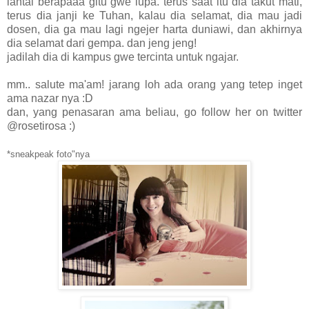
lantai berapaaa gitu gwe lupa. terus saat itu dia takut mati,
terus dia janji ke Tuhan, kalau dia selamat, dia mau jadi
dosen, dia ga mau lagi ngejer harta duniawi, dan akhirnya
dia selamat dari gempa. dan jeng jeng!
jadilah dia di kampus gwe tercinta untuk ngajar.
mm.. salute ma'am! jarang loh ada orang yang tetep inget
ama nazar nya :D
dan, yang penasaran ama beliau, go follow her on twitter
@rosetirosa :)
*sneakpeak foto"nya