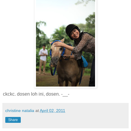
ckckc. dosen loh ini, dosen. -__-
christine natalia
at
April 02, 2011
Share