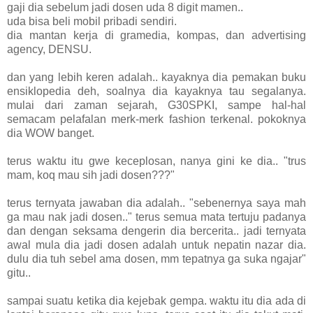
gaji dia sebelum jadi dosen uda 8 digit mamen..
uda bisa beli mobil pribadi sendiri.
dia mantan kerja di gramedia, kompas, dan advertising
agency, DENSU.
dan yang lebih keren adalah.. kayaknya dia pemakan buku
ensiklopedia deh, soalnya dia kayaknya tau segalanya.
mulai dari zaman sejarah, G30SPKI, sampe hal-hal
semacam pelafalan merk-merk fashion terkenal. pokoknya
dia WOW banget.
terus waktu itu gwe keceplosan, nanya gini ke dia.. "trus
mam, koq mau sih jadi dosen???"
terus ternyata jawaban dia adalah.. "sebenernya saya mah
ga mau nak jadi dosen.." terus semua mata tertuju padanya
dan dengan seksama dengerin dia bercerita.. jadi ternyata
awal mula dia jadi dosen adalah untuk nepatin nazar dia.
dulu dia tuh sebel ama dosen, mm tepatnya ga suka ngajar"
gitu..
sampai suatu ketika dia kejebak gempa. waktu itu dia ada di