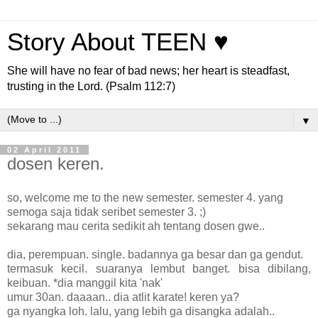
Story About TEEN ♥
She will have no fear of bad news; her heart is steadfast,
trusting in the Lord. (Psalm 112:7)
▼
02 April 2011
dosen keren.
so, welcome me to the new semester. semester 4. yang
semoga saja tidak seribet semester 3. ;)
sekarang mau cerita sedikit ah tentang dosen gwe..
dia, perempuan. single. badannya ga besar dan ga gendut.
termasuk kecil. suaranya lembut banget. bisa dibilang,
keibuan. *dia manggil kita 'nak'
umur 30an. daaaan.. dia atlit karate! keren ya?
ga nyangka loh. lalu, yang lebih ga disangka adalah..