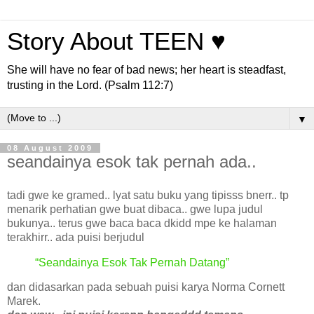
Story About TEEN ♥
She will have no fear of bad news; her heart is steadfast,
trusting in the Lord. (Psalm 112:7)
▼
08 August 2009
seandainya esok tak pernah ada..
tadi gwe ke gramed.. lyat satu buku yang tipisss bnerr.. tp
menarik perhatian gwe buat dibaca.. gwe lupa judul
bukunya.. terus gwe baca baca dkidd mpe ke halaman
terakhirr.. ada puisi berjudul
“Seandainya Esok Tak Pernah Datang”
dan didasarkan pada sebuah puisi karya Norma Cornett
Marek.