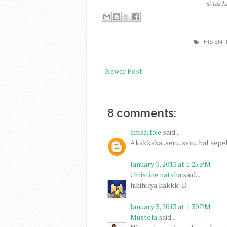
si tas 
THIS ENT
Newer Post
8 comments:
amsalfoje
said...
Akakkaka..seru..seru..hal sepe
January 3, 2013 at 1:25 PM
christine natalia
said...
hihihi iya kakkk :D
January 3, 2013 at 1:30 PM
Mustofa
said...