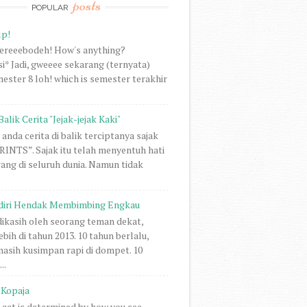
posts
POPULAR
lp!
vereeebodeh! How's anything?
i* Jadi, gweeee sekarang (ternyata)
ester 8 loh! which is semester terakhir
Balik Cerita "Jejak-jejak Kaki"
anda cerita di balik terciptanya sajak
NTS”. Sajak itu telah menyentuh hati
rang di seluruh dunia. Namun tidak
diri Hendak Membimbing Engkau
 dikasih oleh seorang teman dekat,
ebih di tahun 2013. 10 tahun berlalu,
 masih kusimpan rapi di dompet. 10
..
Kopaja
act is determined by how you see