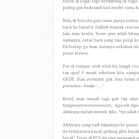
kayak di Jogja, tapi berhubung di Jogja
paling gak beda jauh kan model sama h
Nah, di Solo itu gwe cuma punya waktu s
back ke Jakarta. Jadilah banyak renca
lain mau kesitu. Terus gwe udah bila
namanya, entar baru yang lain pergi k
Eh bokap ga mau, katanya sekalian jala
pasar klewer.
Pas di tempat oleh-oleh itu, langit cer
tau apa? 5 menit sebelum kita sampai
GEDE. Dan otomatis gak bisa turun da
pasarnya... banjir. -__-"
Kesel, mau marah tapi gak tau ama 
bangeeeeeeeeeeeeeeeeet, ngoceh-ngo
akhirnya malah mewek. hiks.. *iya udah
Akhirnya yang tadi tujuannya ke pasar 
itu tempatnya kayak gedung gitu, kayak
berAC. Terus di PGS itu gwe menemukan