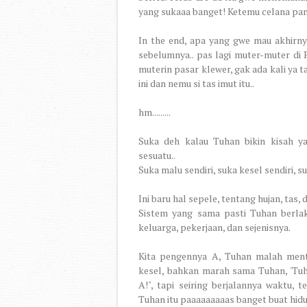
yang sukaaa banget! Ketemu celana panja
In the end, apa yang gwe mau akhirn
sebelumnya.. pas lagi muter-muter di 
muterin pasar klewer, gak ada kali ya 
ini dan nemu si tas imut itu..
hm.........
Suka deh kalau Tuhan bikin kisah ya
sesuatu..
Suka malu sendiri, suka kesel sendiri, s
Ini baru hal sepele, tentang hujan, tas, 
Sistem yang sama pasti Tuhan berlak
keluarga, pekerjaan, dan sejenisnya.
Kita pengennya A, Tuhan malah ment
kesel, bahkan marah sama Tuhan, 'Tuh
A!", tapi seiring berjalannya waktu, 
Tuhan itu paaaaaaaaas banget buat hidu