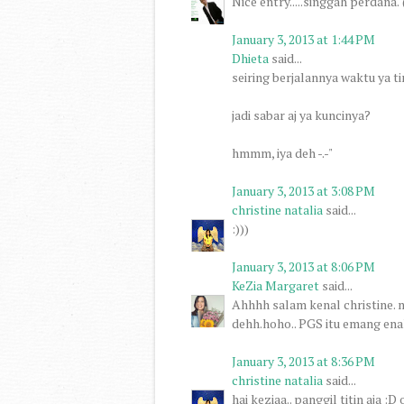
Nice entry.....singgah perdan
January 3, 2013 at 1:44 PM
Dhieta
said...
seiring berjalannya waktu ya ti
jadi sabar aj ya kuncinya?
hmmm, iya deh -.-"
January 3, 2013 at 3:08 PM
christine natalia
said...
:)))
January 3, 2013 at 8:06 PM
KeZia Margaret
said...
Ahhhh salam kenal christine. 
dehh.hoho.. PGS itu emang en
January 3, 2013 at 8:36 PM
christine natalia
said...
hai keziaa.. panggil titin aja :