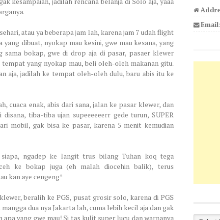
 gak kesampaian, jadilah rencana belanja di Solo aja, yaaa
Addre
arganya.
Email
ehari, atau ya beberapa jam lah, karena jam 7 udah flight
na yang dibuat, nyokap mau kesini, gwe mau kesana, yang
ng sama bokap, gwe di drop aja di pasar, pasaer klewer
e tempat yang nyokap mau, beli oleh-oleh makanan gitu.
n aja, jadilah ke tempat oleh-oleh dulu, baru abis itu ke
ah, cuaca enak, abis dari sana, jalan ke pasar klewer, dan
 disana, tiba-tiba ujan supeeeeeerr gede turun, SUPER
ri mobil, gak bisa ke pasar, karena 5 menit kemudian
siapa, ngadep ke langit trus bilang Tuhan koq tega
ceh ke bokap juga (eh malah diocehin balik), terus
 tau kan aye cengeng*
klewer, beralih ke PGS, pusat grosir solo, karena di PGS
 mangga dua nya Jakarta lah, cuma lebih kecil aja dan gak
 apa yang gwe mau! Si tas kulit super lucu dan warnanya