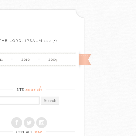
HE LORD. (PSALM 112:7)
11
2010
2009
search
SITE
r:
me
CONTACT