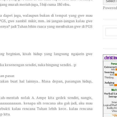
ng murah meriah juga, 3 biji cuma 180 ribu..
Powered
ya dapet juga, walaupun bukan di tempat yang gwe mau
PGS, gwe sambil mikir, mm.. ini jangan-jangan kalau gwe
tasnya? jadi Tuhan bikin cuaca yang menibakan gwe di PGS
ng beginian, kisah hidup yang langsung ngajarin gwe
uka kesenengan sendiri, suka bingung sendiri.. :p
dan pasar.
ukan buat hal lainnya... Masa depan, pasangan hidup,
ah-mentah nolak A. Ampe kita gedek sendiri, nangis,
aaaaaaaaaan.. kenapa sih rencana aku gak jadi, aku mau
terbukti kalau rencana Tuhan lebih kece.. kalau rencana
p kita.