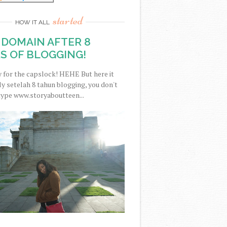
started
HOW IT ALL
DOMAIN AFTER 8
S OF BLOGGING!
y for the capslock! HEHE But here it
nally setelah 8 tahun blogging, you don't
type www.storyaboutteen...