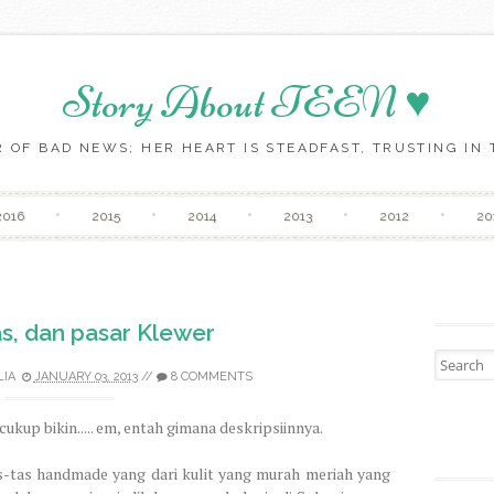
Story About TEEN ♥
 OF BAD NEWS; HER HEART IS STEADFAST, TRUSTING IN T
Skip to content
2016
2015
2014
2013
2012
20
as, dan pasar Klewer
Search fo
LIA
JANUARY 03, 2013
//
8 COMMENTS
ukup bikin..... em, entah gimana deskripsiinnya.
as-tas handmade yang dari kulit yang murah meriah yang