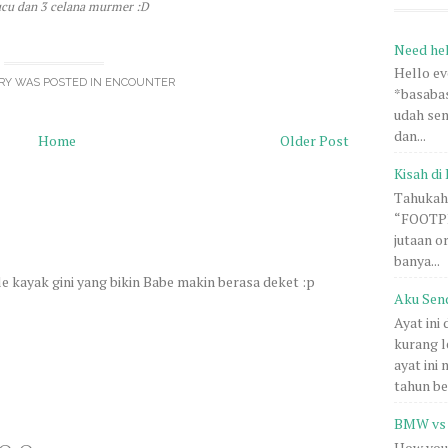
lucu dan 3 celana murmer :D
Need he
Hello e
RY WAS POSTED IN
ENCOUNTER
*basabas
udah sem
dan...
Home
Older Post
Kisah di 
Tahukah 
“FOOTPRI
jutaan o
banya...
le kayak gini yang bikin Babe makin berasa deket :p
Aku Sen
Ayat ini
kurang l
ayat ini
tahun be.
BMW vs 
How you 