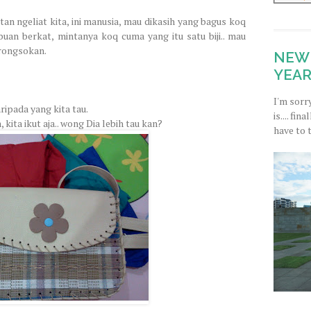
n ngeliat kita, ini manusia, mau dikasih yang bagus koq
uan berkat, mintanya koq cuma yang itu satu biji.. mau
 rongsokan.
NEW 
YEAR
I'm sorr
aripada yang kita tau.
is.... fi
, kita ikut aja.. wong Dia lebih tau kan?
have to 