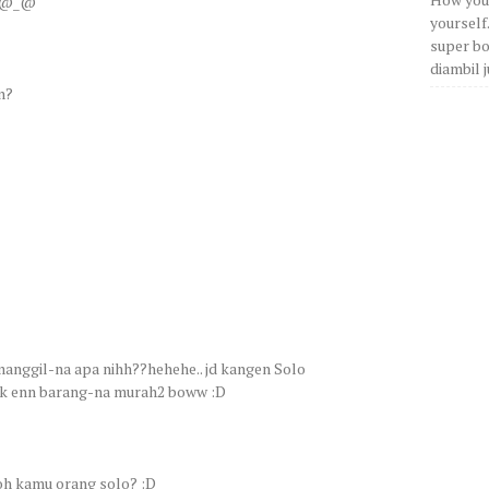
a. @_@
yourself
super bos
diambil j
n?
manggil-na apa nihh??hehehe.. jd kangen Solo
ak enn barang-na murah2 boww :D
D oh kamu orang solo? :D