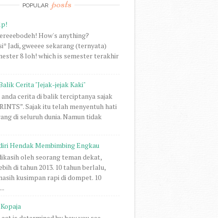
posts
POPULAR
lp!
vereeebodeh! How's anything?
i* Jadi, gweeee sekarang (ternyata)
ester 8 loh! which is semester terakhir
Balik Cerita "Jejak-jejak Kaki"
anda cerita di balik terciptanya sajak
NTS”. Sajak itu telah menyentuh hati
rang di seluruh dunia. Namun tidak
diri Hendak Membimbing Engkau
 dikasih oleh seorang teman dekat,
ebih di tahun 2013. 10 tahun berlalu,
 masih kusimpan rapi di dompet. 10
..
Kopaja
act is determined by how you see