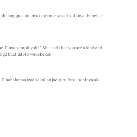
ekolah minggu namanya dewi marta sari katanya.. hehehee..
he. Dunia sempit yak^^ She said that you are a kind and
rang2 buat difoto wekekekek
D hahahahaa iyaa sekalian jadi juru foto.. soalnya aku