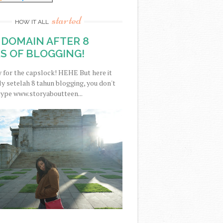
started
HOW IT ALL
DOMAIN AFTER 8
S OF BLOGGING!
y for the capslock! HEHE But here it
nally setelah 8 tahun blogging, you don't
type www.storyaboutteen...