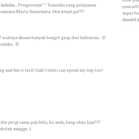
, huhuhu... Pengeeennn^^ Temenku yang pelayanan
yourself
 namanya Marta Simarmata, titin kenal ga???
super bos
diambil j
soalnya disana banyak banget grup dari Indonesia.. :D
ejaku.. :D
 and fun ci teen! Gah! i wish i can spend my trip too!
itin pergi sama pak billy, ko andy, bang okky kan???
sekolah minggu :)