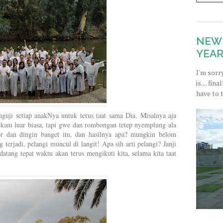
NEW 
YEAR
I'm sorr
is.... fi
have to 
guji setiap anakNya untuk terus taat sama Dia. Misalnya aja
ekam luar biasa, tapi gwe dan rombongan tetep nyemplung ala
 dan dingin banget itu, dan hasilnya apa? mungkin belom
ng terjadi, pelangi muncul di langit! Apa sih arti pelangi? Janji
atang tepat waktu akan terus mengikuti kita, selama kita taat