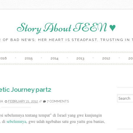
Story About TEEN ♥
 OF BAD NEWS; HER HEART IS STEADFAST, TRUSTING IN T
Skip to content
2016
2015
2014
2013
2012
20
tic Journey part2
Search fo
IA
FEBRUARY 21, 2012
//
7 COMMENTS
sesi sebelumnya tentang tempat" di Israel yang gwe kunjungin
. di
sebelumnya
, gwe udah ngebahas satu goa yaitu goa banias,