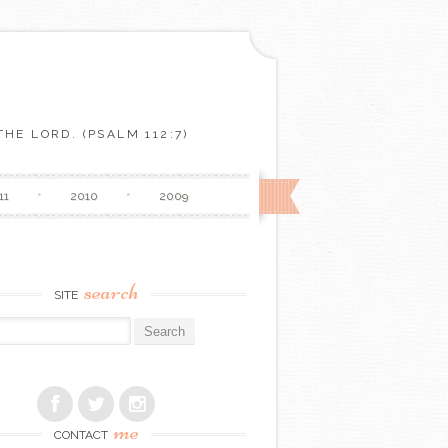
HE LORD. (PSALM 112:7)
11
2010
2009
search
SITE
r:
me
CONTACT