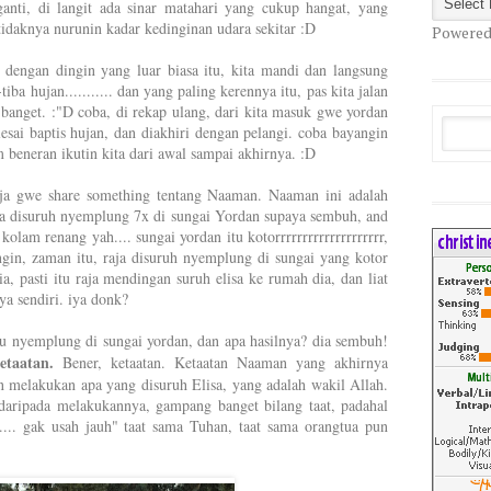
ganti, di langit ada sinar matahari yang cukup hangat, yang
tid
aknya nurunin kadar kedinginan udara sekitar :D
Powered
s dengan dingin yang luar biasa itu, kita mandi dan langsung
-tiba hujan........... dan yang paling kerennya itu, pas kita jalan
 banget. :"D coba, di rekap ulang, dari kita masuk gwe yordan
esai baptis hujan, dan diakhiri dengan pelangi. coba bayangin
 beneran ikutin kita dari awal sampai akhirnya. :D
reja gwe share something tentang Naaman. Naaman ini adalah
isa disuruh nyemplung 7x di
sungai Yordan supaya sembuh, and
lam renang yah.... sungai yordan itu kotorrrrrrrrrrrrrrrrrrrr,
gin, zaman itu, raja disuruh nyemplung di sungai yang kotor
a, pasti itu raja mendingan suruh elisa ke rumah dia, dan liat
a sendiri. iya donk?
au nyemplung di sungai yordan, dan apa hasilnya? dia sembuh!
etaatan.
Bener, ketaatan. Ketaatan Naaman yang akhirnya
 melakukan apa yang disuruh Elisa, yang adalah wakil Allah.
daripada mela
kukannya, gampang banget bilang taat, padahal
... g
ak usah jauh" taat sama Tuhan, taat sama orangtua pun