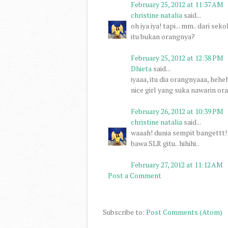
February 25, 2012 at 11:37 AM
christine natalia
said...
oh iya iya! tapi... mm.. dari s
itu bukan orangnya?
February 25, 2012 at 12:38 PM
Dhieta
said...
iyaaa, itu dia orangnyaaa, hehe
nice girl yang suka nawarin o
February 26, 2012 at 10:39 PM
christine natalia
said...
waaah! dunia sempit bangettt! :
bawa SLR gitu.. hihihi..
February 27, 2012 at 11:12 AM
Post a Comment
Subscribe to:
Post Comments (Atom)