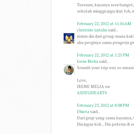
Teeennn, kayanya seru banget
sekolah minggu juga ikut loh,
February 22, 2012 at 11:56 AM
christine natalia
said...
mmm dia dari group mana kak? 
aku perginya sama pengerja ger
February 22, 2012 at 1:25 PM
Irene Melia
said...
Sounds your trip was so amazing
Love,
IRENE MELIA on
ASDFGHEARTS
February 23, 2012 at 8:08 PM
Dhieta
said...
Dari grup yang sama kayanya, t
Dia jugaa kok... Dia pekerja di 