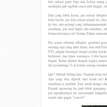
kita selesai ganti baju dan keluar ruang 
meskipun gak ngubah cuaca jadi hangat, se
Dan yang lebih keren, pas selesai dibapti
bilas bersih, pas kita selesai mandi itu, tiba
ke bus, ada pelangi yang indaaaaaaaaaaaah
mendung, pas mau baptis ada matahari, sel
betapa kerennya itu? betapa Tuhan semacam
Pas sesaat sebelum dibaptis, gembala ge
seorang raja yang sakit kusta, dan oleh El
FYI, jangan bayangin sungai yordan kayak ko
berlumut, dan hijau warnanya. Coba bayan
begini. Kalau dipikir dengan logika manusi
dia nye
mplung 7x di kolam renang rumahny
tapi? Alkitab bilang lain, Naaman tetep m
k
Apa yang bisa dipetik dari kisah ini?
membuat ia sembuh. Taat untuk denger dan
Emank ngomong itu jauh lebih gampang 
pas ngelakuinnya itu sussssaaahh bangetttt.
masih suka gagal. *curcol*