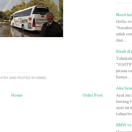
Need he
Hello e
*basabas
udah sem
dan...
Kisah di 
Tahukah 
“FOOTPRI
jutaan o
banya...
NTRY WAS POSTED IN
ISRAEL
Aku Sen
Home
Older Post
Ayat ini
kurang l
ayat ini
tahun be.
BMW vs 
How you 