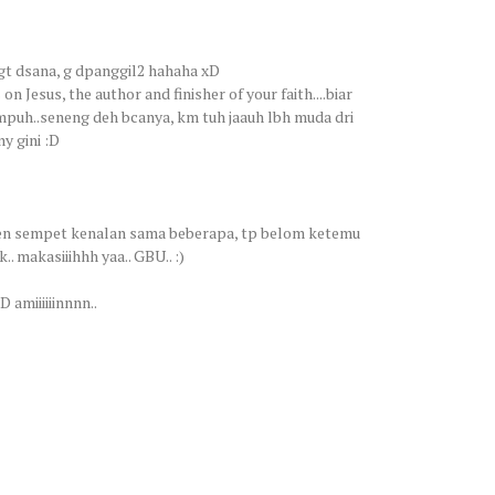
 gt dsana, g dpanggil2 hahaha xD
on Jesus, the author and finisher of your faith....biar
tmpuh..seneng deh bcanya, km tuh jaauh lbh muda dri
y gini :D
en sempet kenalan sama beberapa, tp belom ketemu
.. makasiiihhh yaa.. GBU.. :)
D amiiiiiinnnn..