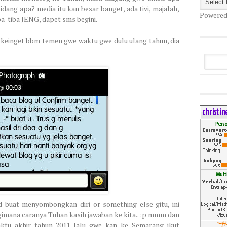
idang apa? media itu kan besar banget, ada tivi, majalah,
Powered
 tiba-tiba JENG, dapet sms begini.
e keinget bbm temen gwe waktu gwe dulu ulang tahun, dia
 buat menyombongkan diri or something else gitu, ini
imana caranya Tuhan kasih jawaban ke kita.. :p mmm dan
 waktu akhir tahun 2011 lalu gwe kan ke Semarang ikut