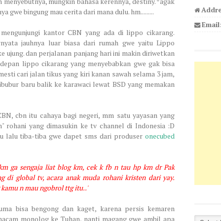
alian menyebutnya, mungkin bahasa kerennya, destiny. *agak
Addre
 gwe bingung mau cerita dari mana dulu. hm.........
Email
is mengunjungi kantor CBN yang ada di lippo cikarang.
yata jauhnya luar biasa dari rumah gwe yaitu Lippo
ke ujung. dan perjalanan panjang hari ini makin diriwetkan
 depan lippo cikarang yang menyebabkan gwe gak bisa
mesti cari jalan tikus yang kiri kanan sawah selama 3 jam,
i cibubur baru balik ke karawaci lewat BSD yang memakan
BN, cbn itu cahaya bagi negeri, mm satu yayasan yang
 rohani yang dimasukin ke tv channel di Indonesia :D
nggu lalu tiba-tiba gwe dapet sms dari produser
onecubed
tg km ga sengaja liat blog km, cek k fb n tau hp km dr Pak
 di global tv, acara anak muda rohani kristen dari yay.
 kamu n mau ngobrol ttg itu..'
uma bisa bengong dan kaget, karena persis kemaren
macam monolog ke Tuhan, nanti magang gwe ambil apa