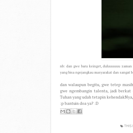
nb: dan gwe baru keinget, duluuuuuu zaman 
yang bisa ngejangkau masyarakat dan sangat b
dan walaupun begitu, gwe tetep mas
gwe ngembangin talenta, jadi berkat d
Tuhan yang udah tetapin kehendakNya,
:p bantuin doa ya? :D
THIS