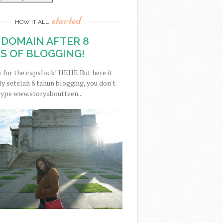
started
HOW IT ALL
DOMAIN AFTER 8
S OF BLOGGING!
y for the capslock! HEHE But here it
nally setelah 8 tahun blogging, you don't
type www.storyaboutteen...