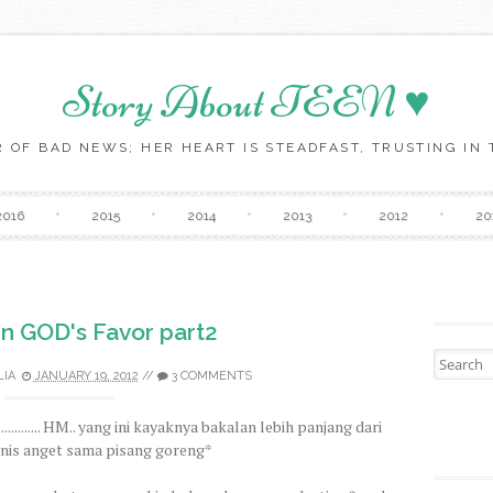
Story About TEEN ♥
 OF BAD NEWS; HER HEART IS STEADFAST, TRUSTING IN T
Skip to content
2016
2015
2014
2013
2012
20
in GOD's Favor part2
Search fo
LIA
JANUARY 19, 2012
//
3 COMMENTS
.......... HM.. yang ini kayaknya bakalan lebih panjang dari
manis anget sama pisang goreng*