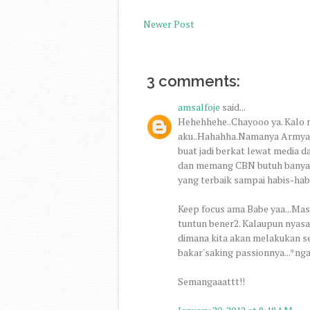
Newer Post
3 comments:
amsalfoje
said...
Hehehhehe..Chayooo ya. Kalo
aku..Hahahha.Namanya Armyati
buat jadi berkat lewat media d
dan memang CBN butuh banyak 
yang terbaik sampai habis-habi
Keep focus ama Babe yaa...Mas
tuntun bener2. Kalaupun nyasar2
dimana kita akan melakukan s
bakar'saking passionnya...*nga
Semangaaattt!!