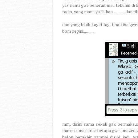
ya? nanti gwe beneran mau tekunin di b
radio, yang mana ya Tuhan............. dan
dan yang lebih kaget lagi tiba-tiba gw
bbm begini............
mm, disini sama sekali gak bermaksud
murni cuma cerita betapa gwe amazed g
belon berakhir sampai disini, jadi..