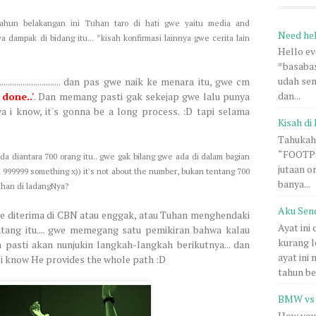
ahun belakangan ini Tuhan taro di hati gwe yaitu media and
Need he
a dampak di bidang itu... *kisah konfirmasi lainnya gwe cerita lain
Hello e
*basabas
udah sem
............................ dan pas gwe naik ke menara itu, gwe cm
dan...
 done..'
. Dan memang pasti gak sekejap gwe lalu punya
a i know, it's gonna be a long process. :D tapi selama
Kisah di 
Tahukah 
“FOOTPRI
da diantara 700 orang itu.. gwe gak bilang gwe ada di dalam bagian
jutaan o
au 999999 something x)) it's not about the number, bukan tentang 700
banya...
Tuhan di ladangNya?
Aku Sen
e diterima di CBN atau enggak, atau Tuhan menghendaki
Ayat ini
entang itu.... gwe memegang satu pemikiran bahwa kalau
kurang l
 pasti akan nunjukin langkah-langkah berikutnya... dan
ayat ini
, i know He provides the whole path :D
tahun be.
BMW vs 
How you 