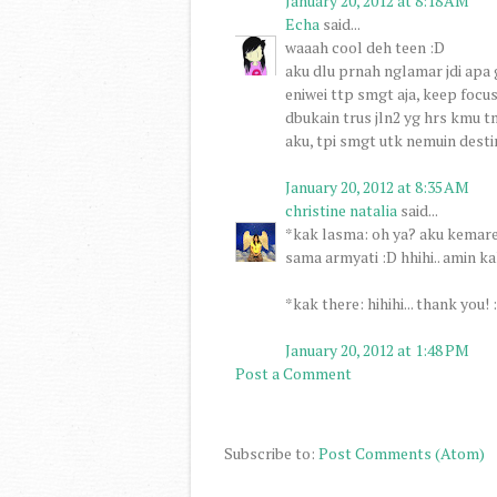
January 20, 2012 at 8:18 AM
Echa
said...
waaah cool deh teen :D
aku dlu prnah nglamar jdi apa
eniwei ttp smgt aja, keep focus 
dbukain trus jln2 yg hrs kmu 
aku, tpi smgt utk nemuin destin
January 20, 2012 at 8:35 AM
christine natalia
said...
*kak lasma: oh ya? aku kemar
sama armyati :D hhihi.. amin kak
*kak there: hihihi... thank you! :
January 20, 2012 at 1:48 PM
Post a Comment
Subscribe to:
Post Comments (Atom)