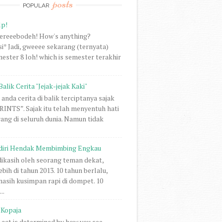
posts
POPULAR
lp!
vereeebodeh! How's anything?
i* Jadi, gweeee sekarang (ternyata)
ester 8 loh! which is semester terakhir
Balik Cerita "Jejak-jejak Kaki"
anda cerita di balik terciptanya sajak
NTS”. Sajak itu telah menyentuh hati
rang di seluruh dunia. Namun tidak
diri Hendak Membimbing Engkau
 dikasih oleh seorang teman dekat,
ebih di tahun 2013. 10 tahun berlalu,
 masih kusimpan rapi di dompet. 10
..
Kopaja
act is determined by how you see