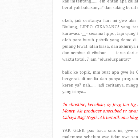
kali ini tentang........ em, entah apa k
berat yah bahasanya* dan saking beratnya
okeh, jadi ceritanya hari ini gwe ab
Diulang, LIPPO CIKARANG! yang tern
karawaci. -__- sesama lippo, tapi ujung 
oleh para buruh pabrik yang demo di
pulang lewat jalan biasa, dan akhirnya 
dan nembus di cibubur. -__- terus dar
waktu total, 7 jam. *eluseluspantat*
balik ke topik, mm buat apa gwe ke C
bergerak di media dan punya program"
keren ya? nah....... jadi ceritanya, mi
yang isinya...
'hi christine, kenalkan, sy Jevy, tau t
Monty. Ak producer onecubed.tv tayang
Cahaya Bagi Negri.. Ak tertarik ama blog
YAK. GLEK. pas baca sms ini, gwe c
malemnya sebelum gwe tidur, gwe se