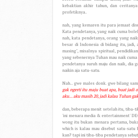
kebaktian akhir tahun, dan ceritanya
profetiknya..
nah, yang kemaren itu para jemaat disu
Kata pendetanya, yang naik cuma boleh 
nah, kata pendetanya, orang yang nai
besar di Indonesia di bidang itu, jad
masing", misalnya spiritual, pendidikan,
yang sebenernya Tuhan mau naik cuma 700
pendetanya suruh maju dan naik, dia ga
naikin aja satu-satu.
Nah... gwe males donk. gwe bilang sa
gak ngerti itu maju buat apa, buat jadi
aku... aku masih 20, jadi kalau Tuhan ga
dan, beberapa menit setelah itu, tiba-t
'ini menara media & entertainment' D
wong itu bukan menara pertama, bukan
which is kalau mau disebut satu-satu 
kan? tapi ini tiba-tiba pendetanya sebut