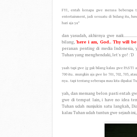
FYI, entah kenapa gwe merasa beberapa t
entertainment, jadi sesuatu di bidang itu, baw
hari aja ya*
dan yasudah, akhirnya gwe naik...............
bilang,
'here i am, God.. Thy will be
peranan penting di media Indonesia, y
Tuhan yang menghendaki, let's go! :'D
yaah tapi gwe jg gak bilang kalau gwe PASTI a
700 itu.. mungkin aja gwe ke 701, 702, 703, at
nya.. tapi tentang seberapa mau kita dipakai 
yah, dan memang belon pasti entah gw
gwe di tempat lain, i have no idea t
Tuhan udah nunjukin satu langkah, Dia
kalau Tuhan udah tuntun gwe sejauh ini