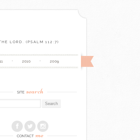
HE LORD. (PSALM 112:7)
11
2010
2009
search
SITE
r:
me
CONTACT