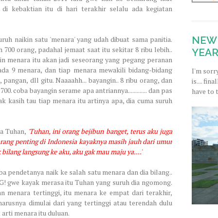
 di kebaktian itu di hari terakhir selalu ada kegiatan
NEW 
ruh naikin satu 'menara' yang udah dibuat sama panitia.
700 orang, padahal jemaat saat itu sekitar 8 ribu lebih..
YEAR
kin menara itu akan jadi seseorang yang pegang peranan
i, ada 9 menara, dan tiap menara mewakili bidang-bidang
I'm sorr
 pangan, dll gitu. Naaaahh... bayangin.. 8 ribu orang, dan
is.... fi
. coba bayangin serame apa antriannya............. dan pas
have to 
k kasih tau tiap menara itu artinya apa, dia cuma suruh
ma Tuhan,
'Tuhan, ini orang bejibun banget, terus aku juga
 orang penting di Indonesia kayaknya masih jauh dari umur
k bilang langsung ke aku, aku gak mau maju ya....
'
iba pendetanya naik ke salah satu menara dan dia bilang..
EG! gwe kayak merasa itu Tuhan yang suruh dia ngomong.
 menara tertinggi, itu menara ke empat dari terakhir,
harusnya dimulai dari yang tertinggi atau terendah dulu
 arti menara itu duluan.