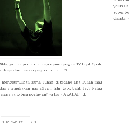
yourself
super bos
diambil j
SMA, gwe punya cita-cita pengen punya program TV kayak Oprah,
erdampak buat mereka yang nonton... ah.. <3
ih menggumulkan sama Tuhan, di bidang apa Tuhan mau
an memuliakan namaNya.... hihi. tapi, balik lagi, kalau
 siapa yang bisa ngelawan? ya kan? AZADAP~ :D
 ENTRY WAS POSTED IN
LIFE