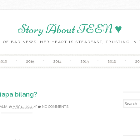
Story About TEEN ♥
 OF BAD NEWS; HER HEART IS STEADFAST, TRUSTING IN T
Skip to content
2016
2015
2014
2013
2012
20
iapa bilang?
Search fo
ALIA
MAY 11, 2011
//
NO COMMENTS