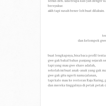
serius deh.. uda brapa kali yah denger kat
bersyukur.
aiiih tapi susah bener loh buat dilakuin.
te
dan kelompok gwe
buat lengkapnya, bisa baca profil ten
gwe gak bakal bahas panjang sejarah se
tapi yang mau gwe share adalah,
sekolah ini buat anak-anak yang gak m
gwe gak gitu ngerti nama jalanan,
tapi kalo mau ke restoran Raja Kuring, p
dan mereka tinggalnya di petak petak d