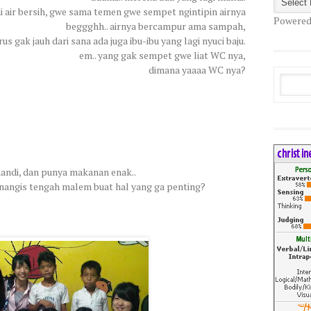
 air bersih, gwe sama temen gwe sempet ngintipin airnya
Powered
beggghh.. airnya bercampur ama sampah,
rus gak jauh dari sana ada juga ibu-ibu yang lagi nyuci baju.
em.. yang gak sempet gwe liat WC nya,
dimana yaaaa WC nya?
mandi, dan punya makanan enak..
nangis tengah malem buat hal yang ga penting?