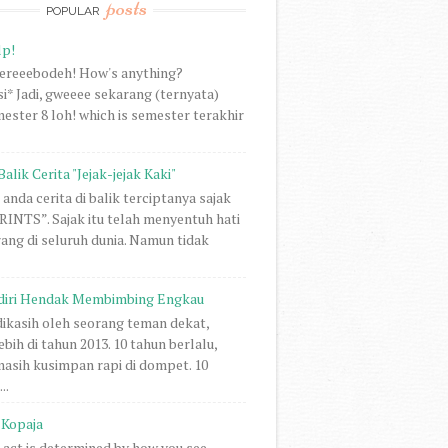
posts
POPULAR
lp!
vereeebodeh! How's anything?
i* Jadi, gweeee sekarang (ternyata)
ester 8 loh! which is semester terakhir
Balik Cerita "Jejak-jejak Kaki"
anda cerita di balik terciptanya sajak
NTS”. Sajak itu telah menyentuh hati
rang di seluruh dunia. Namun tidak
diri Hendak Membimbing Engkau
 dikasih oleh seorang teman dekat,
ebih di tahun 2013. 10 tahun berlalu,
 masih kusimpan rapi di dompet. 10
..
Kopaja
act is determined by how you see