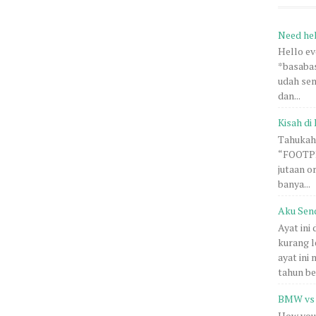
Need he
Hello e
*basabas
udah sem
dan...
Kisah di 
Tahukah 
“FOOTPRI
jutaan o
banya...
Aku Sen
Ayat ini
kurang l
ayat ini
tahun be.
BMW vs 
How you 