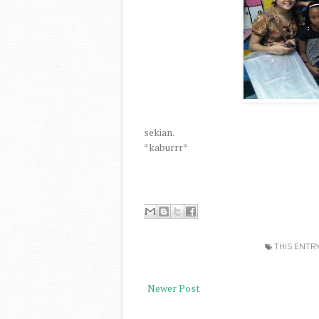
sekian.
*kaburrr*
THIS ENTR
Newer Post