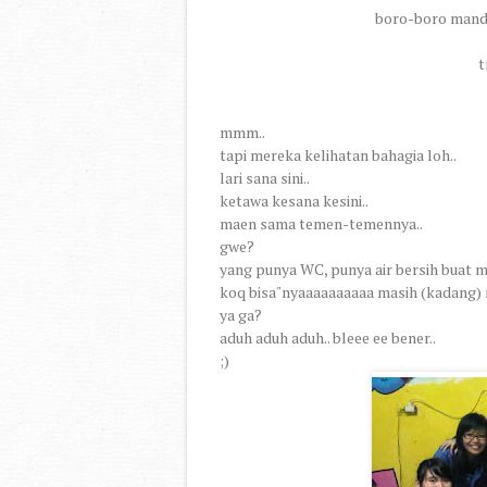
boro-boro mandi
t
mmm..
tapi mereka kelihatan bahagia loh..
lari sana sini..
ketawa kesana kesini..
maen sama temen-temennya..
gwe?
yang punya WC, punya air bersih buat 
koq bisa"nyaaaaaaaaaa masih (kadang) 
ya ga?
aduh aduh aduh.. bleee ee bener..
;)