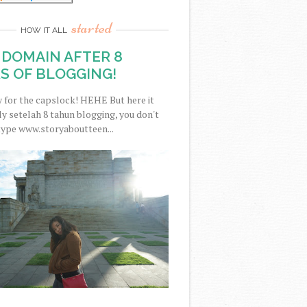
started
HOW IT ALL
DOMAIN AFTER 8
S OF BLOGGING!
y for the capslock! HEHE But here it
nally setelah 8 tahun blogging, you don't
type www.storyaboutteen...