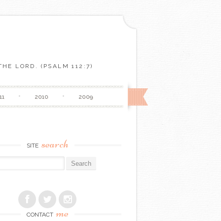
HE LORD. (PSALM 112:7)
11
2010
2009
search
SITE
r:
me
CONTACT