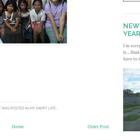
NEW 
YEAR
I'm sorr
is.... fi
have to 
Y WAS POSTED IN
MY HAPPY LIFE..
Home
Older Post