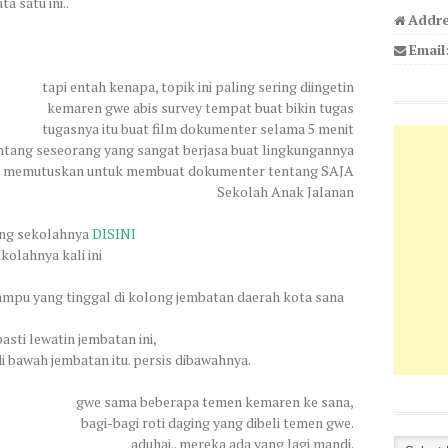
a satu ini..
Addre
Email
tapi entah kenapa, topik ini paling sering diingetin
kemaren gwe abis survey tempat buat bikin tugas
tugasnya itu buat film dokumenter selama 5 menit
ntang seseorang yang sangat berjasa buat lingkungannya
 memutuskan untuk membuat dokumenter tentang SAJA
Sekolah Anak Jalanan
tang sekolahnya
DISINI
kolahnya kali ini
ampu yang tinggal di kolong jembatan daerah kota sana
asti lewatin jembatan ini,
i bawah jembatan itu. persis dibawahnya.
gwe sama beberapa temen kemaren ke sana,
bagi-bagi roti daging yang dibeli temen gwe.
aduhai.. mereka ada yang lagi mandi.