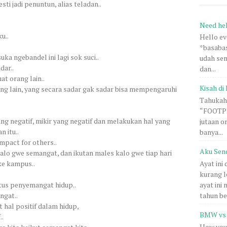
ti jadi penuntun, alias teladan..
Need he
u..
Hello e
*basabas
uka ngebandel ini lagi sok suci..
udah sem
dar..
dan...
t orang lain..
Kisah di 
ang lain, yang secara sadar gak sadar bisa mempengaruhi
Tahukah 
“FOOTPRI
ng negatif, mikir yang negatif dan melakukan hal yang
jutaan o
n itu..
banya...
impact for others..
Aku Sen
alo gwe semangat, dan ikutan males kalo gwe tiap hari
ke kampus..
Ayat ini
kurang l
tus penyemangat hidup..
ayat ini
ngat..
tahun be.
 hal positif dalam hidup,
BMW vs 
..
How you 