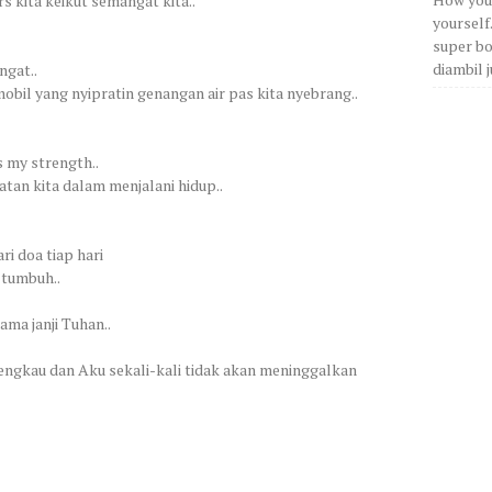
s kita keikut semangat kita..
yourself
super bos
diambil j
gat..
bil yang nyipratin genangan air pas kita nyebrang..
s my strength..
atan kita dalam menjalani hidup..
ari doa tiap hari
u tumbuh..
ama janji Tuhan..
 engkau dan Aku sekali-kali tidak akan meninggalkan