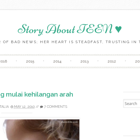
Story About TEEN ♥
 OF BAD NEWS; HER HEART IS STEADFAST, TRUSTING IN T
Skip to content
2016
2015
2014
2013
2012
20
g mulai kehilangan arah
Search fo
TALIA
MAY 12, 2010
//
7 COMMENTS