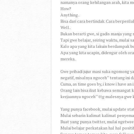
namanya orang kehilangan arah, kita mes
How?
Anything..
Bisa dari cara bertindak. Cara berperilak
Well..
Bukan berarti gwe, si gadis manja yang s
Tapi gwe belajar, seiring waktu, mulai sa
Kalo apa yang kita lakuin berdampak bua
Apa yang kita ucapin, didengar oleh or
mereka..
Gwe pribadi jujur masi suka ngomong ya
negatif, misalnya ngoceh’’ tentang ini da
Cuma, as time goes by, i know i have an 
Orang lain bisa ikut kebawa semangat k
kerjaannya ngoceh’’ ttg malesnya gwe 
Yang punya facebook, mulai update sta
Mulai sebarin kalimat kalimat penyema
Buat yang punya twitter, mulai ngetweet
Mulai belajar perkatakan hal hal positif