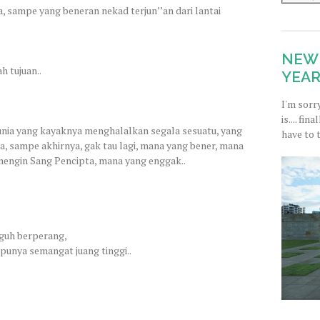
, sampe yang beneran nekad terjun’’an dari lantai
NEW 
h tujuan..
YEAR
I'm sorr
is.... fi
dunia yang kayaknya menghalalkan segala sesuatu, yang
have to 
ya, sampe akhirnya, gak tau lagi, mana yang bener, mana
enengin Sang Pencipta, mana yang enggak..
gguh berperang,
punya semangat juang tinggi..