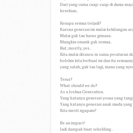
Dari yang cuma cuap-cuap di dunia maya
kesekian..
Kenapa semua terjadi?
Karena generasi ini mulai kehilangan ara
Mulai gak tau harus gimana..
Mungkin emank gak semua..
But, mostly, yes..
Kita mulai dirancu-in sama peraturan 
bolehin kita berbuat ini dan itu semaun
yang salah, gak tau lagi, mana yang ny
Terus?
What should we do?
As a Joshua Generation.
Yang katanya generasi yosua yang tan
Yang katanya generasi anak muda yang 
Kita mesti ngapain?
Be an impact!
Jadi dampak buat sekeliling..