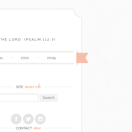
HE LORD. (PSALM 112:7)
11
2010
2009
search
SITE
r:
me
CONTACT