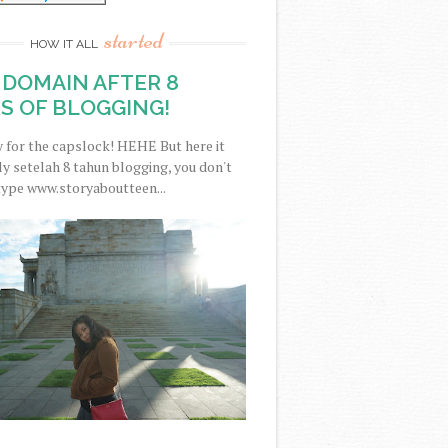
started
HOW IT ALL
DOMAIN AFTER 8
S OF BLOGGING!
y for the capslock! HEHE But here it
nally setelah 8 tahun blogging, you don't
type www.storyaboutteen...