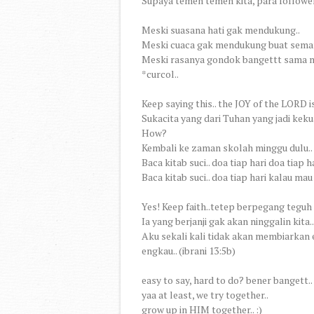
Supaya temen temen kita, para follower
Meski suasana hati gak mendukung..
Meski cuaca gak mendukung buat seman
Meski rasanya gondok bangettt sama mo
*curcol..
Keep saying this.. the JOY of the LORD i
Sukacita yang dari Tuhan yang jadi keku
How?
Kembali ke zaman skolah minggu dulu..
Baca kitab suci.. doa tiap hari doa tiap h
Baca kitab suci.. doa tiap hari kalau ma
Yes! Keep faith..tetep berpegang teguh 
Ia yang berjanji gak akan ninggalin kita..
Aku sekali kali tidak akan membiarkan
engkau.. (ibrani 13:5b)
easy to say, hard to do? bener bangett..
yaa at least, we try together..
grow up in HIM together.. :)