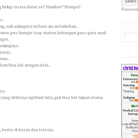
oq hidup terasa datar ya? Hambar? Hampa?
Powered
e..
g, nah anjingnya ini baru aja melahirkan..
temen gwe hampir tyap malem kebangun gara-gara anak-
nget..
anjingnya.
yasar,
usu..
om bisa liat dengan jelas..
ya..
ang akhirnya ngebuat kita, gak bisa liat tujuan utama
 berita di koran dan televisi..