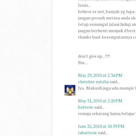
Jesus.,
believe or not, banyak yg lupa 
jangan pernah merasa anda aka
tetap semangat jalani hidup a
jangan berhenti menjadi d'best.
thanks buat kesempatannya c
don't give up...!!!!
Jbu....
May 29, 2010 at 2:34 PM
christine natalia
said...
Iya.. Makasih juga uda mampir 
May 31, 2010 at 2:20 PM
batterie
said...
remaja sekarang harus belajar
June 25, 2010 at 10:39 PM
labatterie
said...