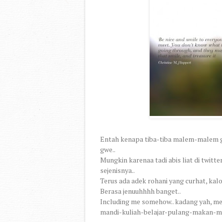
Entah kenapa tiba-tiba malem-malem gini
gwe..
Mungkin karenaa tadi abis liat di twit
sejenisnya..
Terus ada adek rohani yang curhat, kal
Berasa jenuuhhhh banget..
Including me somehow.. kadang yah, me
mandi-kuliah-belajar-pulang-makan-man