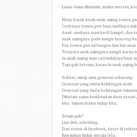
Lama-lama dijalanin, makin merasa, k
Mirip kayak kisah anak anjing temen gw
Ceritanya temen gwe baru melihara anjin
Anak-anaknya masi kecil banget, dan 
anak anjingnya pada nangis kenceng ba
Pas temen gwe ini bangun dan liat anak 
Ternyata anak anjingnya nangis karna n
tu anak anjing mau cari induknya buat ny
Tapi gak ketemu, karna tu anak anjing bl
Sekilas, mirip ama generasi sekarang..
Generasi yang mulai kehilangan arah..
Generasi yang mulai kehilangan tujuann
Dibutain sama kenikmatan dosa sesaat, y
kita.. tujuan utama hidup kita..
Setuju gak?
Liat deh, sekeliling..
Dari status di facebook, tweet di twitter,
Kejenuhan hidup meraja lela..