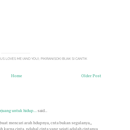
US LOVES ME (AND YOU)
,
PIKIRAN(SOK) BIJAK SI CANTIK
Home
Older Post
juang untuk hidup....
said...
 buat mencari arah hdupnya, cnta bukan segalanya,,
h karna cinta, pdahal cinta yang sejati adalah cintanya