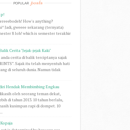
posts
POPULAR
lp!
vereeebodeh! How's anything?
i* Jadi, gweeee sekarang (ternyata)
ester 8 loh! which is semester terakhir
Balik Cerita "Jejak-jejak Kaki"
anda cerita di balik terciptanya sajak
NTS”. Sajak itu telah menyentuh hati
rang di seluruh dunia. Namun tidak
diri Hendak Membimbing Engkau
 dikasih oleh seorang teman dekat,
ebih di tahun 2013. 10 tahun berlalu,
 masih kusimpan rapi di dompet. 10
..
Kopaja
act is determined by how you see