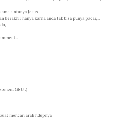
sama cintanya Jesus...
n berakhir hanya karna anda tak bisa punya pacar,...
nda,
..
omment...
komen.. GBU :)
 buat mencari arah hdupnya