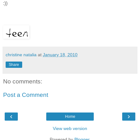
:))
christine natalia
at
January 18, 2010
Share
No comments:
Post a Comment
‹
›
Home
View web version
Powered by
Blogger
.