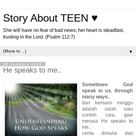
Story About TEEN ♥
She will have no fear of bad news; her heart is steadfast,
trusting in the Lord. (Psalm 112:7)
▼
18 January 2010
He speaks to me..
Sometimes God
speak to us, through
many ways..
dan kemarin minggu
adalah salah satu
contoh cara, gwe
merasa He speaks to
me..
cerita dimulai dari