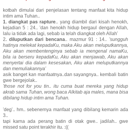
kotbah dimulai dari penjelasan tentang manfaat kita hidup
intim ama Tuhan..
1. diangkat pas rapture
.. yang diambil dari kisah henokh,
kejadian 5 : 24.. 'dan henokh hidup bergaul dengan Allah,
lalu ia tidak ada lagi, sebab ia telah diangkat oleh Allah'
2
. diluputkan dari bencana
.. mazmur 91 : 14..
'sungguh
hatinya melekat kepadaKu, maka Aku akan meluputkannya,
Aku akan membentenginya sebab ia mengenal namaKu,
bila ia berseru kepadaKu, Aku akan menjawab, Aku akan
menyertai dia dalam kesesakan, Aku akan meluputkannya
dan memuliakannya'
asik banget kan manfaatnya..dan sayangnya.. kembali batin
gwe bergejolak..
'those not for you tin.. itu cuma buat mereka yang hidup
akrab sama Tuhan, wong baca Alkitab aja males, mana bisa
dibilang hidup intim ama Tuhan.
'deg'.. hm.. sebenernya manfaat yang dibilang kemarin ada
3..
tapi karna ada perang batin di otak gwe.. jadilah.. gwe
missed satu point terakhir itu. :((