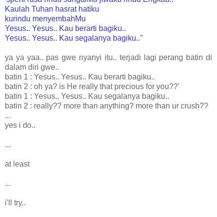
Kaulah Tuhan hasrat hatiku
kurindu menyembahMu
Yesus.. Yesus.. Kau berarti bagiku..
Yesus.. Yesus.. Kau segalanya bagiku.."
ya ya yaa.. pas gwe nyanyi itu.. terjadi lagi perang batin di
dalam diri gwe..
batin 1 : Yesus.. Yesus.. Kau berarti bagiku..
batin 2 : oh ya? is He really that precious for you??'
batin 1 : Yesus.. Yesus.. Kau segalanya bagiku..
batin 2 : really?? more than anything? more than ur crush??
...
yes i do..
...
at least
...
i'll try..