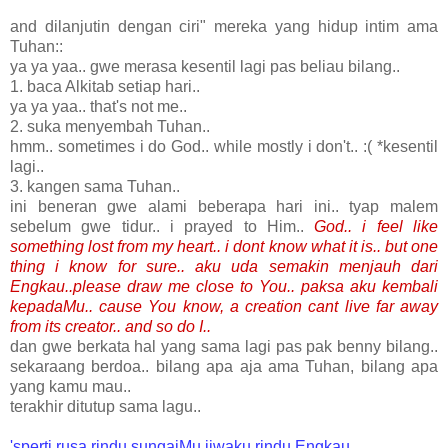
and dilanjutin dengan ciri" mereka yang hidup intim ama
Tuhan::
ya ya yaa.. gwe merasa kesentil lagi pas beliau bilang..
1. baca Alkitab setiap hari..
ya ya yaa.. that's not me..
2. suka menyembah Tuhan..
hmm.. sometimes i do God.. while mostly i don't.. :( *kesentil
lagi..
3. kangen sama Tuhan..
ini beneran gwe alami beberapa hari ini.. tyap malem
sebelum gwe tidur.. i prayed to Him..
God.. i feel like
something lost from my heart.. i dont know what it is.. but one
thing i know for sure.. aku uda semakin menjauh dari
Engkau..please draw me close to You.. paksa aku kembali
kepadaMu.. cause You know, a creation cant live far away
from its creator.. and so do I..
dan gwe berkata hal yang sama lagi pas pak benny bilang..
sekaraang berdoa.. bilang apa aja ama Tuhan, bilang apa
yang kamu mau..
terakhir ditutup sama lagu..
'sperti rusa rindu sungaiMu jiwaku rindu Engkau..