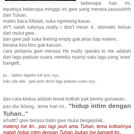
beberapa hari ini,
tepatnya beberapa minggu ini gwe yang merasa jauuuuhhh
dari Tuhan..
males baca Alkitab, suka ngomong kasar..
sh*t salah satunya..really i don't mean it.. otomatis keluar
dari mulut gwe..
dan gwe jadi suka feeling empty gak jelas tiap malem..
berasa biru biru gak karuan..
cara pertama gwe merasa He really speaks to me adalah
dari lagu paduan suara..mereka nyanyi satu lagu yang 'waw'
bangett..
ps :: belom dapetin full lyric nya..
kalo uda ada.. gwe post disini lagu paduan suara nya..
dan cara kedua adalah lewat kotbah pak benny gunawan..
"hidup intim dengan
pas dia bilang.. tema hari ini..
Tuhan.."
whattt? gwe berasa batin gwe mulai bergejolak..
mateng loe tin.. pas lagi jauh ama Tuhan, tema kotbahnya
malah hidup intim dengan Tuhan..bukan loe bangett tin..