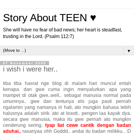
Story About TEEN ♥
She will have no fear of bad news; her heart is steadfast,
trusting in the Lord. (Psalm 112:7)
▼
07 November 2009
i wish i were her..
tiba tiba hasrat nge blog di malam hari muncul entah
kenapa. dan gwe cuma ingin menyalurkan apa yang
mampet di otak gwe..well.. sebagai manusia normal pada
umumnya.. gwe dan tentunya elo juga pasti pernah
ngalamin yang namanya iri hati, ato mungkin bahasa lebih
halusnya adalah sirik. ato at leastt.. pengen laa kayak dya.
secara gwe manusia, maka itu gwe pernah ato mungkin
cenderung sering,
tyap liat cewe cantik dengan badan
aduhai,.
rasanyaa ohh Goddd.. andai itu badan milikku.. :D