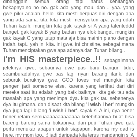
dibanggain semua orang tapi harus kehilangan
bokapnya.no no no. gak ada yang mau. dan .. yaa. yang
gwe pikir adalah. hello. kita mesti berpuas diri dengan apa
yang ada sama kita. kita mesti mensyukuri apa yang udah
Tuhan kasih, mungkin kita gak kayak si A yang talenteddd
banget, gak kayak B yang badan nya elok banget, mungkin
gak kayak C yang tutup mata aja bisa mainin piano dengan
indah. tapi.. yah ini kita. ini gwe. ini christine. sebagai mana
Tuhan menciptakan gwe apa adanya.dan Tuhan bilang..
i'm HIS masterpiece..!!
sebagaimana
jeleknya gwe, sebaunya gwe pas baru bangun tidur,
seamburadulnya gwe pas lagi nyari barang ilank, dan
seburuk buruknya gwe, GOD loves me! mungkin kita
pengen jadi someone else, karena yang terlihat dari diri
mereka saat itu adalah yang baik baiknya. kita gak tau ada
masalah apa yang menimpa dya. kita gak tau sebenenya
dya itu gimana. dan disaat kita bilang
'i wish i her'
mungkin
dya juga lagi bilang
'i wish i her'
..kayak si A ini, dya bener
bener relain semuaaaaaaaaaaaaa kelebihannya buat bisa
bareng bareng sama bokapnya. dan puji Tuhan gwe gak
perlu menukar apapun untuk siapapun. karena my dad is
here, my mom too.. :) jadi daripada kita terus mandangin si A