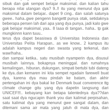
sibuk dan gak sempet belajar maksimal. dan kalian tahu
berapa nilai ulangan dya? 9..!! itu yang menurut dya gak
maksimal dalam belajar.. dapet 9 cing.. dan salah satunya
gwee.. haha..gwe pengenn bangettt punya otak, setidaknya
beberapa persen lah dari apa yang dya punya, jadi kalo gwe
gak belajar maksimal, yaa.. 8 laaa di tangan.. haha.. tp gak
mungkinnn kann tuuu..
terus dya dapet beasiswa di Universitas Indonesia dan
Universitas Pelita Harapan.. as we know.. 2 kampus itu
adalah kampus negeri dan swasta yang terkenal, dan
waw!haha..
dan sampai ketika.. satu musibah nyamperin dya, disusul
musibah lainnya. bokapnya meninggal. dan rumahnya
kemalingan.. hiburan, dukungan, simpati bertubi tubi dateng
ke dya..dan kemaren ini kita sempet ngadain farewell buat
dya, karena dya mau pindah ke batam, dan akhir
pertengahan ini dya bakal ke Denmark buat converence ttg
climate change gitu yang dya dapetin langsung dari
UNICEF!!!.. kebayang kan betapa talentednya dya??dan
saat saat dya ngucapin thank you dan kalimat perpisahan,
satu kalimat dya yang menurut gwe sangat dalam, dan
ditemani sama air mata yang jatuh di mata dya, dan