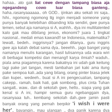
hahaa.. ato gak
liat cewe dengan tampang biasa aja
ngegandeng cowo luar biasa ganteng..
haha..rasanyaaaaaa.. oh GOD.. ijinkan aku sekali ini saja..
hihi.. ngomong ngomong ttg ingin menjadi someone yang
punya banyak kelebihan dibanding kita sendiri, gwe punya
temen, sebut aja namanya si A, wahhh.. dya ini multitalented
kalo gak mau dibilang jenius, ekonomi? juara 1 tingkat
nasional.. medali emas kawand!! se Indonesia, matematika?
lewatt.. bedeh.. inggrisnya? jangan ditanya.. guru inggris
gwe aja kalah debat sama dya.. beeehh.. jago banget yang
namanya menulis karangan, hasil tulisannya uda wara wiri
di berbagai kompetisi dan menang!! karya ilmiah? waduh..
piala ama piagamnya karena bakatnya ini udah gak keitung
lagi pake jari tangan, mesti tambahan jari kaki ama itung
pake sempoa kali..ada yang bilang, orang pinter biasa jelek
dan kuper.. wedeeh.. buat si A ini pengecualian, tampang
cakepp.. ramah, baik hati, gak sombong, plus cinta Tuhan
sangatt.. waw.. dan di sekolah gwe, hello.. siapa yang gak
kenal si A ini, hampir semua guru ngebanggain dya,
rasanyaaa tuh.. kembang sekolah dah..gwe jamin pasti
'i wish i were
banyak orang yang pernah berpikir
her'
.. bayangin.. mau ulangan .. dya panik karena dya