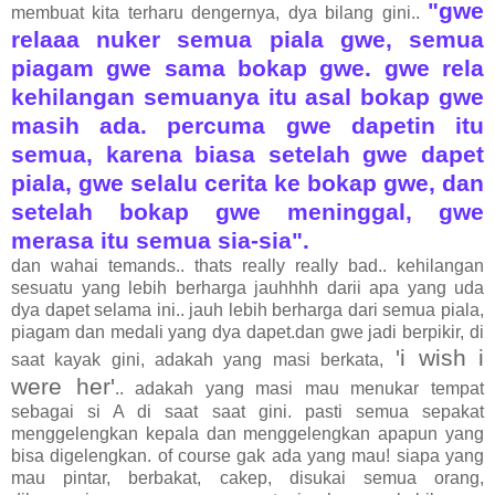
"gwe
membuat kita terharu dengernya, dya bilang gini..
relaaa nuker semua piala gwe, semua
piagam gwe sama bokap gwe. gwe rela
kehilangan semuanya itu asal bokap gwe
masih ada. percuma gwe dapetin itu
semua, karena biasa setelah gwe dapet
piala, gwe selalu cerita ke bokap gwe, dan
setelah bokap gwe meninggal, gwe
merasa itu semua sia-sia".
dan wahai temands.. thats really really bad.. kehilangan
sesuatu yang lebih berharga jauhhhh darii apa yang uda
dya dapet selama ini.. jauh lebih berharga dari semua piala,
piagam dan medali yang dya dapet.dan gwe jadi berpikir, di
'i wish i
saat kayak gini, adakah yang masi berkata,
were her'
.. adakah yang masi mau menukar tempat
sebagai si A di saat saat gini. pasti semua sepakat
menggelengkan kepala dan menggelengkan apapun yang
bisa digelengkan. of course gak ada yang mau! siapa yang
mau pintar, berbakat, cakep, disukai semua orang,