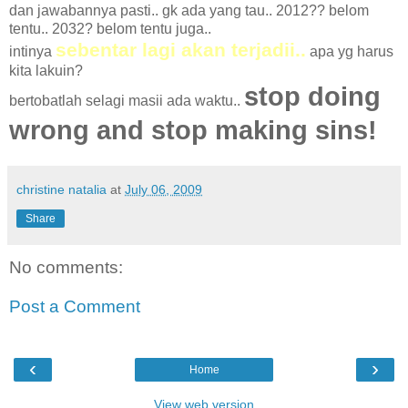
dan jawabannya pasti.. gk ada yang tau.. 2012?? belom
tentu.. 2032? belom tentu juga..
sebentar lagi akan terjadii..
intinya
apa yg harus
kita lakuin?
stop doing
bertobatlah selagi masii ada waktu..
wrong and stop making sins!
christine natalia
at
July 06, 2009
Share
No comments:
Post a Comment
‹
›
Home
View web version