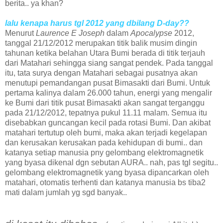
berita.. ya khan?
lalu kenapa harus tgl 2012 yang dbilang D-day??
Menurut
Laurence E Joseph
dalam
Apocalypse
2012,
tanggal 21/12/2012 merupakan titik balik musim dingin
tahunan ketika belahan Utara Bumi berada di titik terjauh
dari Matahari sehingga siang sangat pendek. Pada tanggal
itu, tata surya dengan Matahari sebagai pusatnya akan
menutupi pemandangan pusat Bimasakti dari Bumi. Untuk
pertama kalinya dalam 26.000 tahun, energi yang mengalir
ke Bumi dari titik pusat Bimasakti akan sangat terganggu
pada 21/12/2012, tepatnya pukul 11.11 malam. Semua itu
disebabkan guncangan kecil pada rotasi Bumi. Dan akibat
matahari tertutup oleh bumi, maka akan terjadi kegelapan
dan kerusakan kerusakan pada kehidupan di bumi.. dan
katanya setiap manusia pny gelombang elektromagnetik
yang byasa dikenal dgn sebutan AURA.. nah, pas tgl segitu..
gelombang elektromagnetik yang byasa dipancarkan oleh
matahari, otomatis terhenti dan katanya manusia bs tiba2
mati dalam jumlah yg sgd banyak..