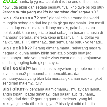
2012
nanti.. tp yg real adalah it is the end of the time..
now! uda akhir dari segala sesuatunya.. knp gwe bs blg gtu?
karena dunia yang makin berantakan dari segala sisi..
sisi ekonomi?
?
see? global crisis around the world..
mungkin sebagian dari loe pada gk gtu ngerasain.. krn masii
bisa hidup enak.. makan di tony roma's, pake baju zara..
bolak balik kluar negeri.. tp buat sebagian besar manusia di
manapun berada.. mereka kena imbasnya.. nilai dollar yg
naik turun.. PHK dimana2.. dan semua hal buruk yg terjadi..
sisi politik
?? Perang dimana.mana.. sekarang negara
negara di dunia mulay bikin senjata biologis buat jadi
senjatanya.. ada yang make virus cacar air sbg senjatanya..
dll.. bs googling kalo gk percaya..
sisi sosial
?? kriminalitas everywhere.. people run out of
love.. dmana2 pembunuhan.. penculikan.. dan
semuanyaaaa yang bkin kita merasa gk aman naek angkot
sendirian malem2.. tul?
sisi alam
?? bencana alam dmana2.. mulay dari langit..
angin topan,, badai dmana2.. dari dasar laut.. tsunami,,
banjir,. dari darad? gunung gunung meletus.. yang ini
keknya gk perlu dibuktiin lg yah? bisa lyat ndiri d berita