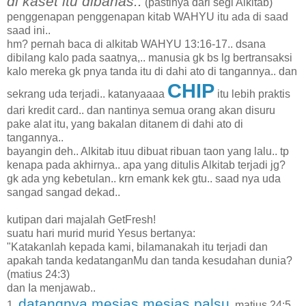
di kaset itu dibahas..
(pastinya dari segi Alkitab)
penggenapan penggenapan kitab WAHYU itu ada di saad
saad ini..
hm? pernah baca di alkitab WAHYU 13:16-17.. dsana
dibilang kalo pada saatnya,.. manusia gk bs lg bertransaksi
kalo mereka gk pnya tanda itu di dahi ato di tangannya.. dan
CHIP
sekrang uda terjadi.. katanyaaaa
itu lebih praktis
dari kredit card.. dan nantinya semua orang akan disuru
pake alat itu, yang bakalan ditanem di dahi ato di
tangannya..
bayangin deh.. Alkitab ituu dibuat ribuan taon yang lalu.. tp
kenapa pada akhirnya.. apa yang ditulis Alkitab terjadi jg?
gk ada yng kebetulan.. krn emank kek gtu.. saad nya uda
sangad sangad dekad..
kutipan dari majalah GetFresh!
suatu hari murid murid Yesus bertanya:
"Katakanlah kepada kami, bilamanakah itu terjadi dan
apakah tanda kedatanganMu dan tanda kesudahan dunia?
(matius 24:3)
dan Ia menjawab..
datangnya mesias mesias palsu
1.
.matius 24:5.