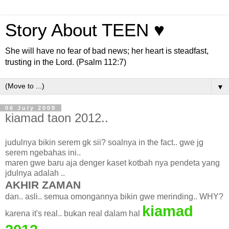
Story About TEEN ♥
She will have no fear of bad news; her heart is steadfast,
trusting in the Lord. (Psalm 112:7)
▼
06 July 2009
kiamad taon 2012..
judulnya bikin serem gk sii? soalnya in the fact.. gwe jg
serem ngebahas ini..
maren gwe baru aja denger kaset kotbah nya pendeta yang
jdulnya adalah ..
AKHIR ZAMAN
dan.. asli.. semua omongannya bikin gwe merinding.. WHY?
kiamad
karena it's real.. bukan real dalam hal