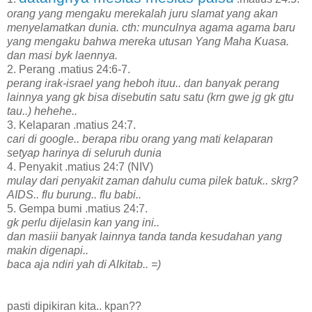
orang yang mengaku merekalah juru slamat yang akan
menyelamatkan dunia. cth: munculnya agama agama baru
yang mengaku bahwa mereka utusan Yang Maha Kuasa.
dan masi byk laennya.
2. Perang .matius 24:6-7.
perang irak-israel yang heboh ituu.. dan banyak perang
lainnya yang gk bisa disebutin satu satu (krn gwe jg gk gtu
tau..) hehehe..
3. Kelaparan .matius 24:7.
cari di google.. berapa ribu orang yang mati kelaparan
setyap harinya di seluruh dunia
4. Penyakit .matius 24:7 (NIV)
mulay dari penyakit zaman dahulu cuma pilek batuk.. skrg?
AIDS.. flu burung.. flu babi..
5. Gempa bumi .matius 24:7.
gk perlu dijelasin kan yang ini..
dan masiii banyak lainnya tanda tanda kesudahan yang
makin digenapi..
baca aja ndiri yah di Alkitab.. =)
pasti dipikiran kita.. kpan??