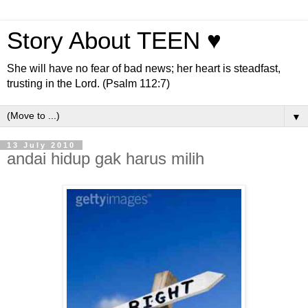
Story About TEEN ♥
She will have no fear of bad news; her heart is steadfast,
trusting in the Lord. (Psalm 112:7)
▼
13 July 2010
andai hidup gak harus milih